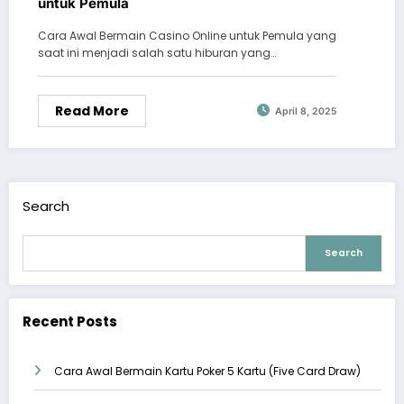
untuk Pemula
Cara Awal Bermain Casino Online untuk Pemula yang
saat ini menjadi salah satu hiburan yang…
Read More
April 8, 2025
Search
Search
Recent Posts
Cara Awal Bermain Kartu Poker 5 Kartu (Five Card Draw)